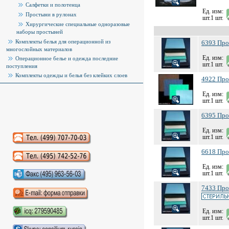
Салфетки и полотенца
Ед. изм:
Простыни в рулонах
шт.1 шт.
Хирургические специальные одноразовые
наборы простыней
Комплекты белья для операционной из
6393 Прос
многослойных материалов
Ед. изм:
Операционное белье и одежда последние
шт.1 шт.
поступления
Комплекты одежды и белья без клейких слоев
4922 Прос
Ед. изм:
шт.1 шт.
6395 Прос
Ед. изм:
шт.1 шт.
Аудиокниги слушать онлайн
6618 Прос
Ед. изм:
шт.1 шт.
7433 Прос
Ед. изм:
шт.1 шт.