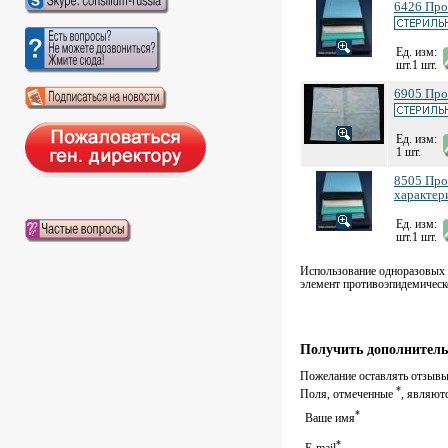
6426 Прос
Ед. изм:
шт.1 шт.
6905 Прос
Ед. изм:
1 шт.
8505 Про
характер
Ед. изм:
шт.1 шт.
Использование одноразовых 
элемент противоэпидемическ
Получить дополнитель
Пожелание оставлять отзывы 
*
Поля, отмеченные
, являют
*
Ваше имя
*