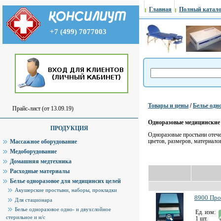
Главная
Полный катало
+7 (499) 7077003
Товары и цены
/
Белье одн
Прайс-лист (от 13.09.19)
Одноразовые медицинские 
ПРОДУКЦИЯ
Одноразовые простыни отече
цветов, размеров, материало
Массажное оборудование
Медоборудование
Домашняя медтехника
Расходные материалы
Белье одноразовое для медицинсих целей
Акушерские простыни, наборы, прокладки
8900 Про
Для стационара
Белье одноразовое одно- и двухслойное
Ед. изм:
стерильное и н/с
1 шт.