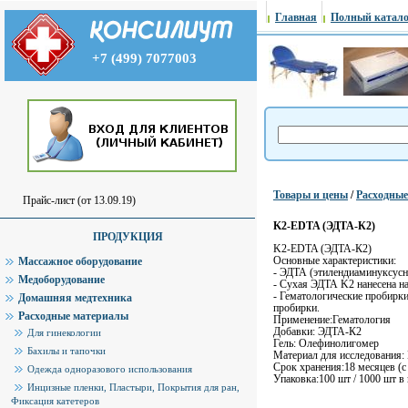
Главная
Полный катало
+7 (499) 7077003
Товары и цены
/
Расходны
Прайс-лист (от 13.09.19)
K2-EDTA (ЭДТА-К2)
ПРОДУКЦИЯ
K2-EDTA (ЭДТА-К2)
Основные характеристики:
Массажное оборудование
- ЭДТА (этилендиаминуксусн
Медоборудование
- Сухая ЭДТА K2 нанесена на
- Гематологические пробирки
Домашняя медтехника
пробирки.
Расходные материалы
Применение:Гематология
Добавки: ЭДТА-К2
Для гинекологии
Гель: Олефинолигомер
Бахилы и тапочки
Материал для исследования:
Срок хранения:18 месяцев (
Одежда одноразового использования
Упаковка:100 шт / 1000 шт в
Инцизные пленки, Пластыри, Покрытия для ран,
Фиксация катетеров