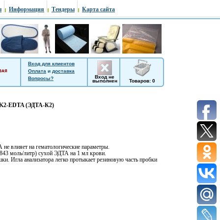
ы
Информация
Тендеры
Карта сайта
Вход для клиентов
Оплата
и
доставка
Вход не
Вопросы?
выполнен
Товаров: 0
 K2-EDTA (ЭДТА-К2)
 не влияет на гематологические параметры.
6843 моль/литр) сухой ЭДТА на 1 мл крови.
ки. Игла анализатора легко протыкает резиновую часть пробки