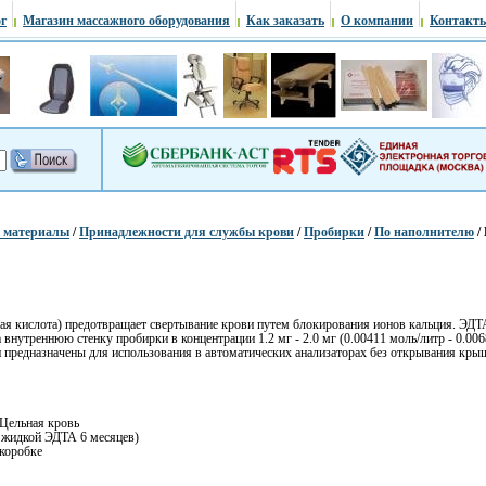
г
Магазин массажного оборудования
Как заказать
О компании
Контакт
е материалы
/
Принадлежности для службы крови
/
Пробирки
/
По наполнителю
/
ая кислота) предотвращает свертывание крови путем блокирования ионов кальция. ЭДТА
 внутреннюю стенку пробирки в концентрации 1.2 мг - 2.0 мг (0.00411 моль/литр - 0.00
 предназначены для использования в автоматических анализаторах без открывания крыш
 Цельная кровь
с жидкой ЭДТА 6 месяцев)
 коробке