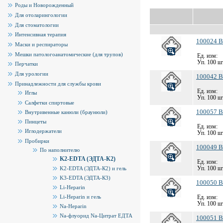
Роды и Новорожденный
Для отоларингологии
Для стоматологии
Интенсивная терапия
100024 B
Маски и респираторы
Мешки патологоанатомические (для трупов)
Ед. изм:
Уп. 100 шт
Перчатки
Для урологии
100042 B
Принадлежности для службы крови
Ед. изм:
Иглы
Уп. 100 шт
Салфетки спиртовые
100057 B
Внутривенные канюли (браунюли)
Пинцеты
Ед. изм:
Иглодержатели
Уп. 100 шт
Пробирки
100049 B
По наполнителю
K2-EDTA (ЭДТА-К2)
Ед. изм:
Уп. 100 шт
K2-EDTA (ЭДТА-К2) и гель
K3-EDTA (ЭДТА-К3)
100050 B
Li-Heparin
Li-Heparin и гель
Ед. изм:
Уп. 100 шт
Na-Heparin
Na-флуорид Na-Цитрат ЕДТА
100051 B