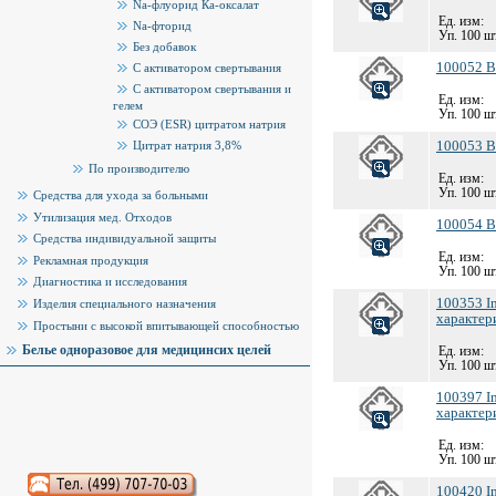
Na-флуорид Ка-оксалат
Ед. изм:
Na-фторид
Уп. 100 шт
Без добавок
100052 B
С активатором свертывания
С активатором свертывания и
Ед. изм:
гелем
Уп. 100 шт
СОЭ (ESR) цитратом натрия
100053 B
Цитрат натрия 3,8%
По производителю
Ед. изм:
Уп. 100 шт
Средства для ухода за больными
Утилизация мед. Отходов
100054 B
Средства индивидуальной защиты
Ед. изм:
Рекламная продукция
Уп. 100 шт
Диагностика и исследования
100353 Im
Изделия специального назначения
характер
Простыни с высокой впитывающей способностью
Белье одноразовое для медицинсих целей
Ед. изм:
Уп. 100 шт
100397 I
характер
Ед. изм:
Уп. 100 шт
100420 I