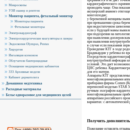
прерывается и не дает точно
кардиографического скринин
Микроскопы
проводить чаще. Она показа
УЗИ сканер и рентген
акушерский анамнез отягощ
многоплодие;
Монитор пациента, фетальный монитор
у беременной женщины выявле
Мониторы пациента
при превышении срока берем
при недостаточном шевелени
Фетальные мониторы
если у будущей мамы выявле
Электрокардиограф
при подозрении на патологию
при выявлении доплеровски
Электрохирургические коагуляторы и лазеры
при выявлении внутриутробн
Эндоскопия Olympus, Pentax
в случае если показания пе
Проведение КТГ в ходе родов
Хирургия
Брадикардия у ребенка во вр
Ингаляция ксеноном
Посредством кардиотокографи
внутриутробной инфекции ил
Облучатели бактерицидные
условий. Это дает возможнос
Оснащение медицинских кабинетов
ЦНС ребенка. Кардиотокограф
для его матери.
333 Архивные модели
Аппараты КТГ представлен
Кабинет дерматолога
многофункциональными аппар
приборами фирмы Comen (Ки
Домашняя медтехника
переносной моделью STAR 5
Расходные материалы
ручным эхографом-кардиото
многофункциональным приб
Белье одноразовое для медицинсих целей
аппаратами российского про
вариантах: с автоматической 
Получить дополнитель
Пожелание оставлять отзывы 