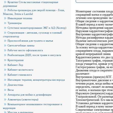
Кушетки Столы массажные стационарные
деревянные
Роботы-тренажеры для скорой помощи - Гоша,
Мониторинг состояния плода 
Максим, Элтек и Laerdal
сокращений матки и сердцеби
лечению или проведению экс
Инвалидная техника
Общие сведения о кардиото
Тренажеры
В какой период и кому назна
Методика проведения кардио
Суточное мониторирование ЭКГ и АД (Холтер)
Наружная кардиотокография
Стерилизация - автоклав, сухожар и газовый
Внутренняя кардиотокограф
стерилизатор
Методы расшифровки карди
Приспособления для туалета и мытья
Наличие патологических ритм
Общие сведения о кардиото
Светолечебные лампы
За основу метода кардиоток
Рабочее место офтальмолога
сокращением плода, выраженн
кривой непрерывной линии.
Реабилитация ДЦП, после травм и инсульта
Кардиотокограмма это два г
Криотерапия
Тахограмма график, отражаю
плода учащается, кривая уст
Кабинет Лор
Гистерограмма график, на к
Кабинет косметолога
Движения плода и сократител
различают:
Кабинет гинеколога
Внутреннюю (прямую) КТГ. И
Ингаляция: терапия, концентраторы кислорода
Внутриматочное давление и 
течении родов, когда шейка 
Диагностика
определить, сможет ли женщи
Весы
ее матки, и малыша при это
Наружную (непрямую) кардио
Аппараты для мойки и дезинфекции
Ультразвуковой. Он размеща
Алкометры (алкотестеры)
Тензометрический. Его накла
Установка датчиков кардиот
Компьютерное неинвазивное тестирование и
В какой период и кому назна
коррекция
Современные электронные при
Массаж и вытяжение