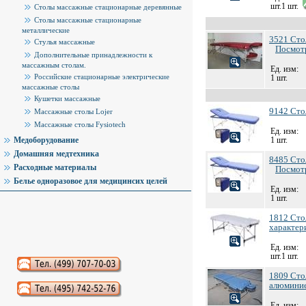
шт.1 шт.
Столы массажные стационарные деревянные
Столы массажные стационарные
металлические
3521 Сто
Стулья массажные
Посмотр
Дополнительные принадлежности к
массажным столам.
Ед. изм:
Российские стационарные электрические
1 шт.
массажные столы
Кушетки массажные
9142 Ст
Массажные столы Lojer
Массажные столы Fysiotech
Ед. изм:
Медоборудование
1 шт.
Домашняя медтехника
8485 Сто
Расходные материалы
Посмотр
Белье одноразовое для медицинсих целей
Ед. изм:
1 шт.
1812 Сто
характер
Ед. изм:
шт.1 шт.
Аудиокниги слушать онлайн
1809 Сто
алюминие
Ед. изм: