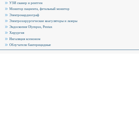
УЗИ сканер и рентген
Монитор пациента, фетальный монитор
Электрокардиограф
Электрохирургические коагуляторы и лазеры
Эндоскопия Olympus, Pentax
Хирургия
Ингаляция ксеноном
Облучатели бактерицидные