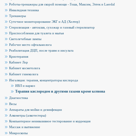
Роботы-тренажеры для скорой помощи - Гоша, Максим, Элтек и Laerdal
Инвалидная техника
Тренажеры
Суточное мониторирование ЭКГ и АД (Холтер)
Стерилизация - автоклав, сухожар и газовый стерилизатор
Приспособления для туалета и мытья
Светолечебные лампы
Рабочее место офтальмолога
Реабилитация ДЦП, после травм и инсульта
Криотерапия
Кабинет Лор
Кабинет косметолога
Кабинет гинеколога
Ингаляция: терапия, концентраторы кислорода
ИВЛ и наркоз
Терапия кислородом и другими газами кроме ксенона
Диагностика
Весы
Аппараты для мойки и дезинфекции
Алкометры (алкотестеры)
Компьютерное неинвазивное тестирование и коррекция
Массаж и вытяжение
Микроскопы