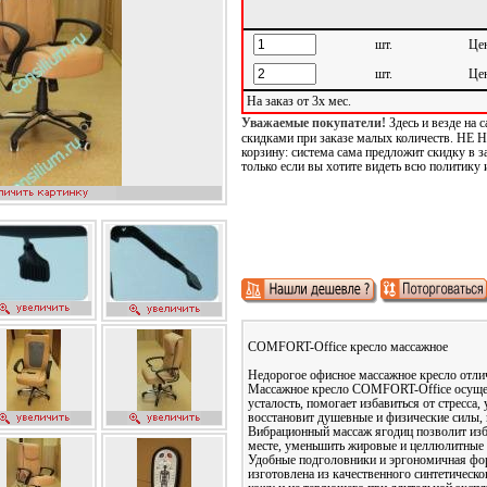
шт.
Цен
шт.
Цен
На заказ от 3х мес.
Уважаемые покупатели!
Здесь и везде на
скидками при заказе малых количеств. Н
корзину: система сама предложит скидку в з
только если вы хотите видеть всю политику 
Бесплатные звонки
COMFORT-Office кресло массажное
Недорогое офисное массажное кресло отлич
Массажное кресло COMFORT-Office осущес
усталость, помогает избавиться от стресс
восстановит душевные и физические силы, 
Вибрационный массаж ягодиц позволит изб
месте, уменьшить жировые и целлюлитные 
Удобные подголовники и эргономичная фо
изготовлена из качественного синтетическ