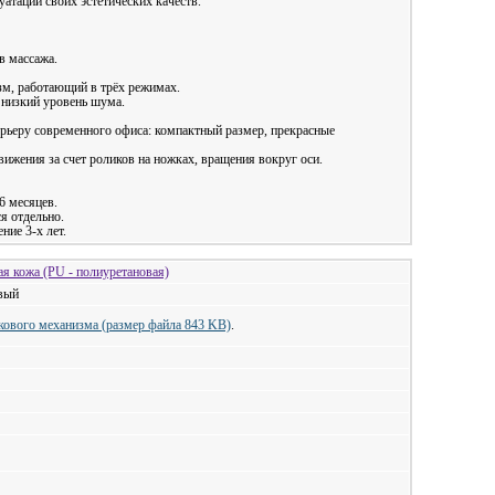
атации своих эстетических качеств.
в массажа.
м, работающий в трёх режимах.
 низкий уровень шума.
ерьеру современного офиса: компактный размер, прекрасные
вижения за счет роликов на ножках, вращения вокруг оси.
6 месяцев.
я отдельно.
ние 3-х лет.
ая кожа (PU - полиуретановая)
вый
кового механизма (размер файла 843 KB)
.