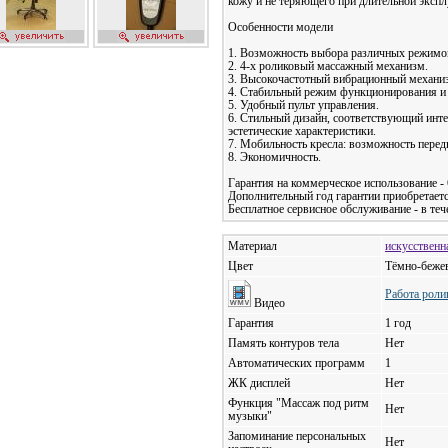
кожу и не теряющего при длительной эксплу
Особенности модели
1. Возможность выбора различных режимо
2. 4-х роликовый массажный механизм.
3. Высокочастотный вибрационный механиз
4. Стабильный режим функционирования и
5. Удобный пульт управления.
6. Стильный дизайн, соответствующий инт
эстетические характеристики.
7. Мобильность кресла: возможность перед
8. Экономичность.
Гарантия на коммерческое использование - 
Дополнительный год гарантии приобретаетс
Бесплатное сервисное обслуживание - в тече
Материал
искусственн
Цвет
Тёмно-беже
Работа роли
Видео
Гарантия
1 год
Память контуров тела
Нет
Автоматических программ
1
ЖК дисплей
Нет
Функция "Массаж под ритм
Нет
музыки"
Запоминание персональных
Нет