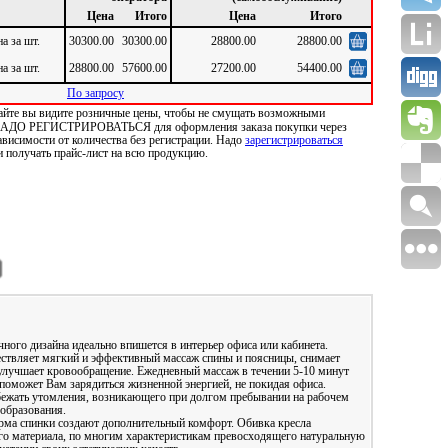
Цена
Итого
Цена
Итого
а за шт.
30300.00
30300.00
28800.00
28800.00
а за шт.
28800.00
57600.00
27200.00
54400.00
По запросу
 сайте вы видите розничные цены, чтобы не смущать возможными
Е НАДО РЕГИСТРИРОВАТЬСЯ для оформления заказа покупки через
ависимости от количества без регистрации. Надо
зарегистрироваться
и получать прайс-лист на всю продукцию.
ного дизайна идеально впишется в интерьер офиса или кабинета.
твляет мягкий и эффективный массаж спины и поясницы, снимает
а, улучшает кровообращение. Ежедневный массаж в течении 5-10 минут
поможет Вам зарядиться жизненной энергией, не покидая офиса.
ежать утомления, возникающего при долгом пребывании на рабочем
образования.
рма спинки создают дополнительный комфорт. Обивка кресла
ого материала, по многим характеристикам превосходящего натуральную