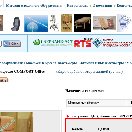
г
Магазин массажного оборудования
Как заказать
О компании
Контакт
 оборудование
/
Массажные кресла, Массажеры, Автомобильные Массажеры
/
Ма
е кресло COMFORT Office
Еще подобные товары данной группы
(
)
Наличие на складе:
мало
Минимальный заказ:
Цена
, обновлена 13.09.201
(с учетом НДС)
Кол-во
Ед.изм.