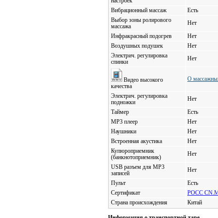
настроек
Вибрационный массаж
Есть
Выбор зоны ролирового
Нет
массажа
Инфракрасный подогрев
Нет
Воздушных подушек
Нет
Электрич. регулировка
Нет
спинки
О массажных
Видео высокого
качества
Электрич. регулировка
Нет
подножки
Таймер
Есть
MP3 плеер
Нет
Наушники
Нет
Встроенная акустика
Нет
Купюроприемник
Нет
(банкнотоприемник)
USB разъем для MP3
Нет
записей
Пульт
Есть
Сертификат
РОСС CN.ME
Страна происхождения
Китай
Информация о транспортной таре