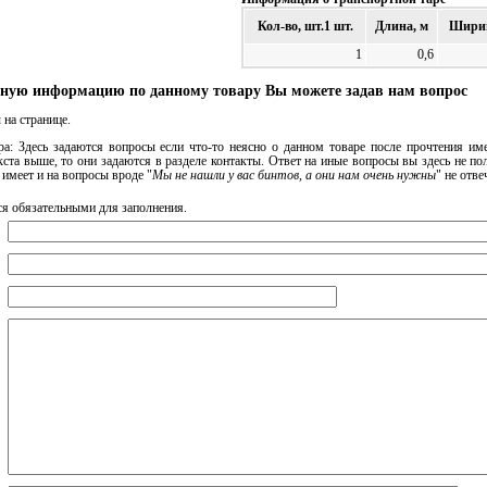
Кол-во, шт.1 шт.
Длина, м
Ширин
1
0,6
ную информацию по данному товару Вы можете задав нам вопрос
на странице.
а: Здесь задаются вопросы если что-то неясно о данном товаре после прочтения име
ста выше, то они задаются в разделе контакты. Ответ на иные вопросы вы здесь не п
имеет и на вопросы вроде "
Мы не нашли у вас бинтов, а они нам очень нужны
" не отве
ся обязательными для заполнения.