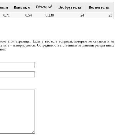
3
Объем, м
а, м
Высота, м
Вес брутто, кг
Вес нетто, кг
0,71
0,54
0,230
24
23
нно этой страницы. Если у вас есть вопросы, которые не связаны и не
олучите - игнорируются. Сотрудник ответственный за данный раздел иных
чает.