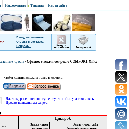
ы
Информация
Тендеры
Карта сайта
Вход для клиентов
Оплата
и
доставка
Вход не
Вопросы?
выполнен
Товаров: 0
ссажные кресла
/ Офисное массажное кресло COMFORT Office
Чтобы купить положите товар в корзину.
Для тендерных поставок существуют особые условия и цены.
1
Просим написать нам запрос.
9
Цена, руб.
Заказ через
Заказ через сайт
Вид
оператора
(самообслуживание)