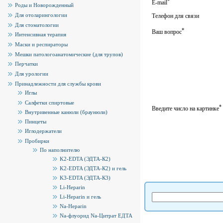
*
E-mail
Роды и Новорожденный
Для отоларингологии
Телефон для связи
Для стоматологии
*
Ваш вопрос
Интенсивная терапия
Маски и респираторы
Мешки патологоанатомические (для трупов)
Перчатки
Для урологии
Принадлежности для службы крови
Иглы
Салфетки спиртовые
*
Введите число на картинке
Внутривенные канюли (браунюли)
Пинцеты
Иглодержатели
Пробирки
По наполнителю
K2-EDTA (ЭДТА-К2)
K2-EDTA (ЭДТА-К2) и гель
K3-EDTA (ЭДТА-К3)
Li-Heparin
Li-Heparin и гель
Na-Heparin
Na-флуорид Na-Цитрат ЕДТА