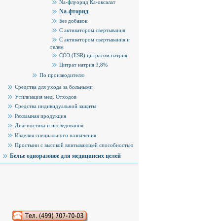
Na-флуорид Ка-оксалат
Na-фторид
Без добавок
С активатором свертывания
С активатором свертывания и
гелем
СОЭ (ESR) цитратом натрия
Цитрат натрия 3,8%
По производителю
Средства для ухода за больными
Утилизация мед. Отходов
Средства индивидуальной защиты
Рекламная продукция
Диагностика и исследования
Изделия специального назначения
Простыни с высокой впитывающей способностью
Белье одноразовое для медицинсих целей