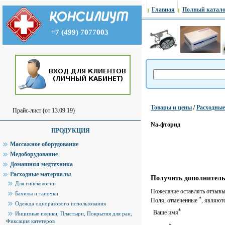
Главная
Полный катало
+7 (499) 7077003
Товары и цены
/
Расходны
Прайс-лист (от 13.09.19)
Na-фторид
ПРОДУКЦИЯ
Массажное оборудование
Медоборудование
Домашняя медтехника
Расходные материалы
Получить дополнитель
Для гинекологии
Пожелание оставлять отзывы 
Бахилы и тапочки
*
Поля, отмеченные
, являют
Одежда одноразового использования
*
Ваше имя
Инцизные пленки, Пластыри, Покрытия для ран,
Фиксация катетеров