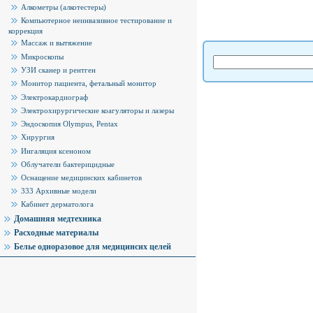
Алкометры (алкотестеры)
Компьютерное неинвазивное тестирование и
коррекция
Массаж и вытяжение
Микроскопы
УЗИ сканер и рентген
Монитор пациента, фетальный монитор
Электрокардиограф
Электрохирургические коагуляторы и лазеры
Эндоскопия Olympus, Pentax
Хирургия
Ингаляция ксеноном
Облучатели бактерицидные
Оснащение медицинских кабинетов
333 Архивные модели
Кабинет дерматолога
Домашняя медтехника
Расходные материалы
Белье одноразовое для медицинсих целей