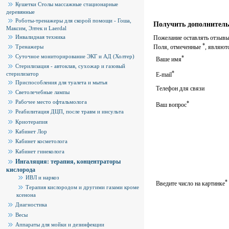
Кушетки Столы массажные стационарные
деревянные
Роботы-тренажеры для скорой помощи - Гоша,
Получить дополнитель
Максим, Элтек и Laerdal
Инвалидная техника
Пожелание оставлять отзывы 
*
Тренажеры
Поля, отмеченные
, являют
Суточное мониторирование ЭКГ и АД (Холтер)
*
Ваше имя
Стерилизация - автоклав, сухожар и газовый
*
стерилизатор
E-mail
Приспособления для туалета и мытья
Телефон для связи
Светолечебные лампы
Рабочее место офтальмолога
*
Ваш вопрос
Реабилитация ДЦП, после травм и инсульта
Криотерапия
Кабинет Лор
Кабинет косметолога
Кабинет гинеколога
Ингаляция: терапия, концентраторы
кислорода
ИВЛ и наркоз
*
Введите число на картинке
Терапия кислородом и другими газами кроме
ксенона
Диагностика
Весы
Аппараты для мойки и дезинфекции