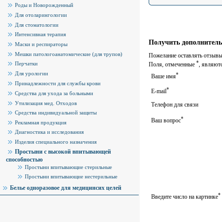
Роды и Новорожденный
Для отоларингологии
Для стоматологии
Интенсивная терапия
Получить дополнитель
Маски и респираторы
Мешки патологоанатомические (для трупов)
Пожелание оставлять отзывы 
*
Перчатки
Поля, отмеченные
, являют
Для урологии
*
Ваше имя
Принадлежности для службы крови
*
E-mail
Средства для ухода за больными
Утилизация мед. Отходов
Телефон для связи
Средства индивидуальной защиты
*
Ваш вопрос
Рекламная продукция
Диагностика и исследования
Изделия специального назначения
Простыни с высокой впитывающей
способностью
Простыни впитывающие стерильные
Простыни впитывающие нестерильные
Белье одноразовое для медицинсих целей
*
Введите число на картинке