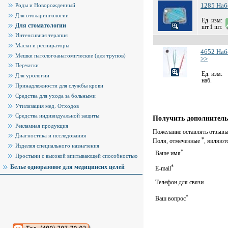
1285 Наб
Роды и Новорожденный
Для отоларингологии
Ед. изм:
Для стоматологии
шт.1 шт.
Интенсивная терапия
Маски и респираторы
4652 Наб
Мешки патологоанатомические (для трупов)
>>
Перчатки
Ед. изм:
Для урологии
наб.
Принадлежности для службы крови
Средства для ухода за больными
Утилизация мед. Отходов
Средства индивидуальной защиты
Получить дополнитель
Рекламная продукция
Пожелание оставлять отзывы 
Диагностика и исследования
*
Поля, отмеченные
, являют
Изделия специального назначения
*
Ваше имя
Простыни с высокой впитывающей способностью
Белье одноразовое для медицинсих целей
*
E-mail
Телефон для связи
*
Ваш вопрос