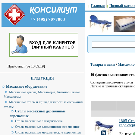
Главная
Полный катало
+7 (499) 7077003
Товары и цены
/
Массажное
Прайс-лист (от 13.09.19)
10 фактов о массажном стол
ПРОДУКЦИЯ
Складные массажные столы
Легкие и прочные складные с
Массажное оборудование
Массажные кресла, Массажеры, Автомобильные
Массажеры
Массажные столы и принадлежности к массажным
столам
Столы массажные деревянные
переносные
1805 Сто
Столы массажные электрические
характер
Столы массажные алюминиевые переносные
Столы массажные металлические переносные
Ед. изм: