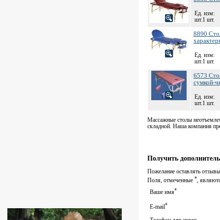
Ед. изм:
шт.1 шт.
8890 Сто
характер
Ед. изм:
шт.1 шт.
6573 Сто
сумкой-ч
Ед. изм:
шт.1 шт.
Массажные столы неотъемлем
складной. Наша компания пр
Получить дополнитель
Пожелание оставлять отзывы 
*
Поля, отмеченные
, являют
*
Ваше имя
*
E-mail