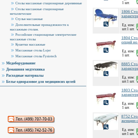
1 шт.
Столы массажные стационарные деревянные
Столы массажные стационарные
1806 Сто
металлические
характер
Стулья массажные
Дополнительные принадлежности к
Ед. изм:
шт.1 шт.
массажным столам.
Российские стационарные электрические
1804 Сто
массажные столы
опций но
Кушетки массажные
Массажные столы Lojer
Ед. изм:
1 шт.
Массажные столы Fysiotech
Медоборудование
8885 Сто
характер
Домашняя медтехника
Расходные материалы
Ед. изм:
шт.1 шт.
Белье одноразовое для медицинсих целей
1803 Сто
характер
Ед. изм:
1 шт.
8752 Сто
женщин с
Аудиокниги слушать онлайн
Ед. изм:
шт.1 шт.