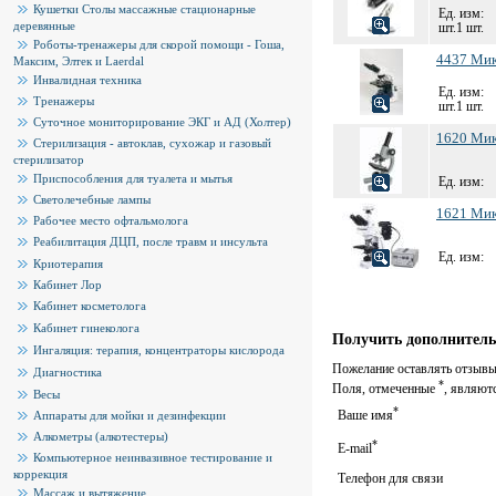
Кушетки Столы массажные стационарные
Ед. изм:
деревянные
шт.1 шт.
Роботы-тренажеры для скорой помощи - Гоша,
4437 Ми
Максим, Элтек и Laerdal
Инвалидная техника
Ед. изм:
Тренажеры
шт.1 шт.
Суточное мониторирование ЭКГ и АД (Холтер)
1620 Мик
Стерилизация - автоклав, сухожар и газовый
стерилизатор
Приспособления для туалета и мытья
Ед. изм:
Светолечебные лампы
1621 Мик
Рабочее место офтальмолога
Реабилитация ДЦП, после травм и инсульта
Ед. изм:
Криотерапия
Кабинет Лор
Кабинет косметолога
Кабинет гинеколога
Получить дополнитель
Ингаляция: терапия, концентраторы кислорода
Пожелание оставлять отзывы 
Диагностика
*
Поля, отмеченные
, являют
Весы
*
Ваше имя
Аппараты для мойки и дезинфекции
Алкометры (алкотестеры)
*
E-mail
Компьютерное неинвазивное тестирование и
коррекция
Телефон для связи
Массаж и вытяжение