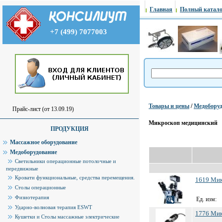
Главная
Полный катало
+7 (499) 7077003
Товары и цены
/
Медоборуд
Прайс-лист (от 13.09.19)
Микроскоп медицинский
ПРОДУКЦИЯ
Массажное оборудование
Медоборудование
Светильники операционные потолочные и
передвижные
Кровати функциональные, средства перемещения.
1619 Мик
Столы операционные
Физиотерапия
Ед. изм:
Ударно-волновая терапия ESWT
1776 Мик
Кушетки и Столы массажные электрические