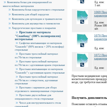
Ед. изм:
Комплекты белья для операционной из
1 шт.
многослойных материалов
Комплекты белья хирургического стерильные
1069 Про
Комплекты для общей хирургии
характер
Комплекты для ортопедии и травматологии
Ед. изм:
Комплекты для акушерства и гинекологии
Рулон 100
Хирургические простыни и покрытия
шт.
Простыни из материала
1070 Про
"Спанбонд" (100% полипропилен)
характер
нестерильные
Салфетки впитывающие из материала
"Спанлейс" (80% вискоза + 20% полиэфир)
Ед. изм:
стерильные
Простыни трехслойный материал
1072 Про
пл.70г/кв.м стерильные
характер
Простыни трехслойный материал
пл.70г/кв.м с адгезивным краем стерильные
Ед. изм:
Простыни впитывающие из материала
"Спанлейс" с адгезивным краем стерильные
Простыни медицинские однор
Простыни трехслойный материал
косметологических процедур
пл.70г/кв.м с отверстием, адгезивные
везде, где требуется высокий
стерильные
Простыни с карманом для сбора
отделяемого ламинированные стерильные
Простыни двухслойные для
Получить дополнитель
операционного стола стерильные
Чехол для инструментального стола
Пожелание оставлять отзывы 
стерильный