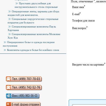
*
Поля, отмеченные
, являют
Простыни двухслойные для
*
инструментального стола стерильные
Ваше имя
Операционные ленты, карманы для сбора
*
E-mail
жидкостей для комплектов.
Специальные хирургические стерильные
Телефон для связи
покрытия для больного
Специализированные комплекты Пауль
*
Ваш вопрос
Хартманн
Специализированные комплекты Мелнлике
Хелс Кэа
Операционное белье и одежда последние
поступления
Комплекты одежды и белья без клейких слоев
*
Введите число на картинке
Аудиокниги слушать онлайн