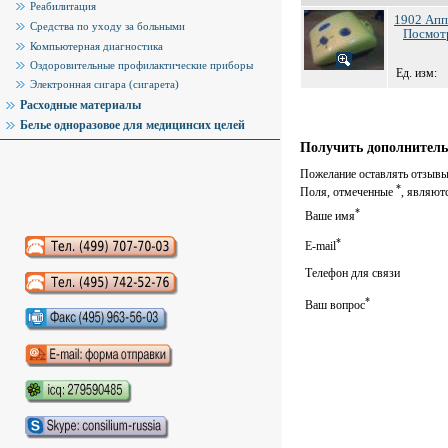
Реабилитация
1902 Апп
Средства по уходу за больными
Посмотр
Компьютерная диагностика
Оздоровительные профилактические приборы
Ед. изм:
Электронная сигара (сигарета)
Расходные материалы
Белье одноразовое для медицинсих целей
Получить дополнитель
Пожелание оставлять отзывы 
*
Поля, отмеченные
, являют
*
Ваше имя
*
E-mail
Аудиокниги слушать онлайн
Телефон для связи
*
Ваш вопрос