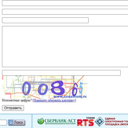
Непонятные цифры?
[Нажмите обновить картинку]