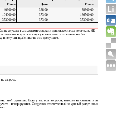
Итого
Цена
Итого
40300.00
388.00
38800.00
194000.00
373.00
186500.00
373000.00
373.00
373000.00
чтобы не смущать возможными скидками при заказе малых количеств. НЕ
ема сама предложит скидку в зависимости от количества без
ку и получать прайс-лист на всю продукцию.
 по запросу.
нно этой страницы. Если у вас есть вопросы, которые не связаны и не
олучите - игнорируются. Сотрудник ответственный за данный раздел иных
чает.