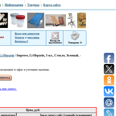
ы
Информация
Тендеры
Карта сайта
Вход для клиентов
Оплата
и
доставка
Вход не
Вопросы?
выполнен
Товаров: 0
Li-Heparin
/ Improve, Li-Heparin, 3 мл., Стекло, Зеленый, -
позвоните в офис и уточните наличие.
 нам запрос.
Цена, руб.
з оператора
Заказ через сайт (самообслуживание)