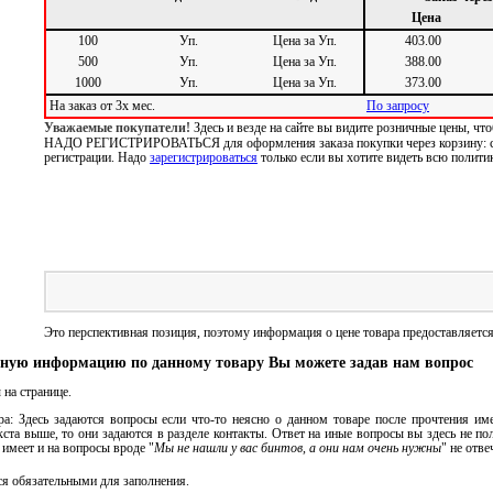
Цена
100
Уп.
Цена за Уп.
403.00
500
Уп.
Цена за Уп.
388.00
1000
Уп.
Цена за Уп.
373.00
На заказ от 3х мес.
По запросу
Уважаемые покупатели!
Здесь и везде на сайте вы видите розничные цены, 
НАДО РЕГИСТРИРОВАТЬСЯ для оформления заказа покупки через корзину: сист
регистрации. Надо
зарегистрироваться
только если вы хотите видеть всю полити
Бесплатные звонки
Это перспективная позиция, поэтому информация о цене товара предоставляется
ную информацию по данному товару Вы можете задав нам вопрос
на странице.
а: Здесь задаются вопросы если что-то неясно о данном товаре после прочтения име
ста выше, то они задаются в разделе контакты. Ответ на иные вопросы вы здесь не п
имеет и на вопросы вроде "
Мы не нашли у вас бинтов, а они нам очень нужны
" не отве
ся обязательными для заполнения.