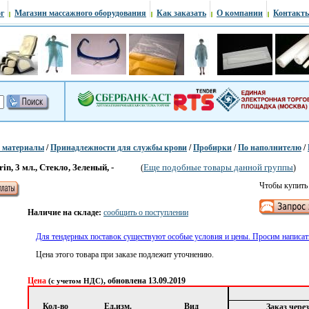
г
Магазин массажного оборудования
Как заказать
О компании
Контакт
е материалы
/
Принадлежности для службы крови
/
Пробирки
/
По наполнителю
/
in, 3 мл., Стекло, Зеленый, -
Еще подобные товары данной группы
(
)
Чтобы купить 
Наличие на складе:
сообщить о поступлении
Для тендерных поставок существуют особые условия и цены. Просим написать
Цена этого товара при заказе подлежит уточнению.
Цена
, обновлена 13.09.2019
(с учетом НДС)
Кол-во
Ед.изм.
Вид
Заказ чере