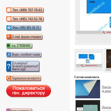
Аудиокниги слушать онлайн
Состав комплекта
Просты
(в коро
Простын