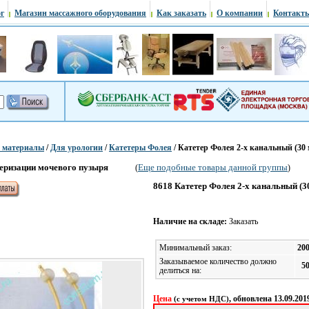
г
Магазин массажного оборудования
Как заказать
О компании
Контакт
е материалы
/
Для урологии
/
Катетеры Фолея
/ Катетер Фолея 2-х канальный (30 
теризации мочевого пузыря
Еще подобные товары данной группы
(
)
8618 Катетер Фолея 2-х канальный (30
Наличие на складе:
Заказать
Минимальный заказ:
20
Заказываемое количество должно
5
делиться на:
Цена
, обновлена 13.09.201
(с учетом НДС)