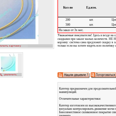
Кол-во
Ед.изм.
200
шт.
Цен
500
шт.
Цен
На заказ от 3х мес.
Уважаемые покупатели!
Здесь и везде на
скидками при заказе малых количеств. Н
корзину: система сама предложит скидку в з
только если вы хотите видеть всю политику 
Бесплатные звонки
Катетер предназначен для продолжительной
манипуляций.
Отличительные характеристики:
Катетер изготовлен из высококачественно
визуально контролировать движение мочи п
Биосовместимое силиконовое покрытие сниж
пациента.