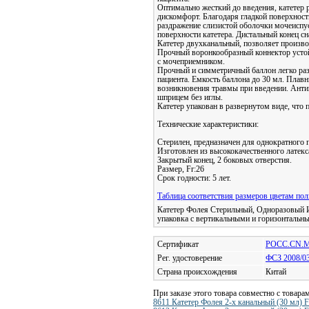
Оптимально жесткий до введения, катетер
дискомфорт. Благодаря гладкой поверхност
раздражение слизистой оболочки мочеиспус
поверхности катетера. Дистальный конец 
Катетер двухканальный, позволяет произво
Прочный воронкообразный коннектор устойч
с мочеприемником.
Прочный и симметричный баллон легко раз
пациента. Емкость баллона до 30 мл. Плав
возникновения травмы при введении. Антив
шприцем без иглы.
Катетер упакован в развернутом виде, что п
Технические характеристики:
Стерилен, предназначен для однократного 
Изготовлен из высококачественного латекс
Закрытый конец, 2 боковых отверстия.
Размер, Fr:26
Срок годности: 5 лет.
Таблица соответствия размеров цветам пол
Катетер Фолея Стерильный, Одноразовый И
упаковка с вертикальными и горизонтальн
Сертификат
РОСС.CN.М
Рег. удостоверение
ФСЗ 2008/0
Страна происхождения
Китай
При заказе этого товара совместно с товара
8611 Катетер Фолея 2-х канальный (30 мл) F