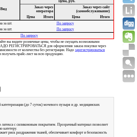
Цена, руб.
Заказ через
Заказ через сайт
Вид
оператора
(самообслуживание)
Цена
Итого
Цена
Итого
а за шт.
По запросу
а за шт.
По запросу
По запросу
 сайте вы видите розничные цены, чтобы не смущать возможными
Е НАДО РЕГИСТРИРОВАТЬСЯ для оформления заказа покупки через
ависимости от количества без регистрации. Надо
зарегистрироваться
и получать прайс-лист на всю продукцию.
 катетеризации (до 7 суток) мочевого пузыря и др. медицинских
го латекса с силиконовым покрытием. Прозрачный материал позволяет
о катетеру.
ает риск раздражения тканей, обеспечивает комфорт и безопасность