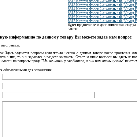
8612 Катетер Фолея 2-х канальный (30 мл) F
8613 Катетер Фолея 2-х канальный (30 мл) F
8614 Катетер Фолея 2-х канальный (30 мл) F
8615 Катетер Фолея 2-х канальный (30 мл) F
8616 Катетер Фолея 2-х канальный (30 мл) F
8617 Катетер Фолея 2-х канальный (30 мл) F
будет предоставлена дополнительная скидка 
заказе.
ную информацию по данному товару Вы можете задав нам вопрос
на странице.
а: Здесь задаются вопросы если что-то неясно о данном товаре после прочтения име
ста выше, то они задаются в разделе контакты. Ответ на иные вопросы вы здесь не п
имеет и на вопросы вроде "
Мы не нашли у вас бинтов, а они нам очень нужны
" не отве
ся обязательными для заполнения.