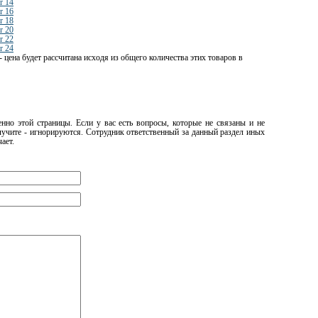
r 14
r 16
r 18
r 20
r 22
r 24
- цена будет рассчитана исходя из общего количества этих товаров в
нно этой страницы. Если у вас есть вопросы, которые не связаны и не
олучите - игнорируются. Сотрудник ответственный за данный раздел иных
чает.