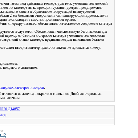
 размягчается под действием температуры тела, уменьшая возможный
и кончик катетера легко проходит сужения уретры, предупреждает
кательного канала и образование инкрустаций на внутренней
снабжен 2-мя боковыми отверстиями, оптимизирующими дренаж мочи.
дить инстилляции, гемостаз, промывания органа.
ив к перекручиванию, обеспечивает качественное соединение катетера
дувается и сдувается. Обеспечивает максимальную безопасность для
ный переход от баллона к стержню катетера уменьшает возможность
озвратный клапан катетера, предназначен для наполнения баллона
озволяет вводить катетер прямо из пакета, не прикасаясь к нему.
применения.
а, покрытого силиконом.
имерных катетеров и зондов
.
зготовлен из латекса, покрытого силиконом Двойная стерильная
ыми насечкам
Л20.Д14857
3466
ми:
r 12