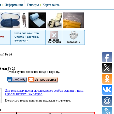
ы
Информация
Тендеры
Карта сайта
Вход для клиентов
Оплата
и
доставка
Вход не
Вопросы?
выполнен
Товаров: 0
мл) Fr 26
 мл) Fr 26
Чтобы купить положите товар в корзину.
Для тендерных поставок существуют особые условия и цены.
0
Просим написать нам запрос.
0
Цена этого товара при заказе подлежит уточнению.
9